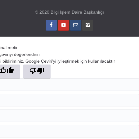
© 2020 Bilgi İşlem Daire Başkanlığı
jinal metin
çeviriyi değerlendirin
 bildiriminiz, Google Çeviri'yi iyileştirmek için kullanılacaktır